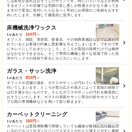
じる変化があればおそうじのサインです。特にいろいろな人が利用
するオフィスや店舗では空調の良し悪しが快適さがかなり違ってき
ますので変化に気付いたらなるべく早めにお掃除のご依頼をおすす
めいたします。分解して徹底的に洗浄します。
床機械洗浄ワックス
160円～
1㎡あたり
オフィス、病院、美容院、飲食店、その他商業施設などでは床が汚
れているとお客様の印象に悪影響を与えてしまいます。ですので常
にキレイにしておきたいところ。ところが普段の清掃だけでは維持
はなかなかできません。そこで専用の機械と様々な現場で培った洗
浄やワックスの技術で床をピカピカにいたします。
ガラス・サッシ洗浄
850円～
1㎡あたり
オフィスや店舗の場合、ガラスやサッシが汚れていると意外と目に
付いてしまいます。ところが窓の広さや高さによって普段の掃除で
は行き届かないものです。そんなガラスやサッシの汚れを徹底的に
おそうじいたします。ガラスの表面やサッシ部分の砂やホコリなど
プロ用の専用機材などを用いて取り除きます。
カーペットクリーニング
180円～
1㎡あたり
カーペットは普段掃除機で掃除していても繊維が複雑に入り組んで
いるのでホコリやダニなどハウスダストがかなり溜まりやすい素材